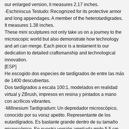
our enlarged version, it measures 2.17 inches.
-Eschiniscus Testudo: Recognized for its protective armor
and long appendages. A member of the heterotardigrades.
It measures 1.38 inches.
These mini sculptures not only take us on a journey to the
microscopic world but also demonstrate how technology
and art can merge. Each piece is a testament to our
dedication to detailed craftsmanship and technological
innovation.
[ESP]
He escogido dos especies de tardígrados de entre las más
de 1400 descubiertas.
Dos tardígrados a escala 100:1, modelados en realidad
virtual y ZBrush, impresos en resina y pintados a mano
con acrílicos vibrantes.
-Millnesium Tardigradum: Un depredador microscópico,
conocido por su voraz apetito. Representante de los
eutardígrados. Es bastante grande dentro de su tamaño
microscópico. En nuestra versión ampliada mide 5,5 cm.