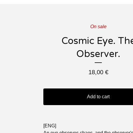
On sale
Cosmic Eye. Th
Observer.
18,00
€
Add to cart
[ENG]
An eye observes chaos, and the observer'