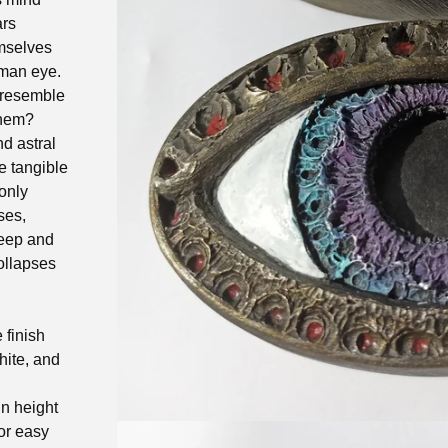
ars
emselves
uman eye.
y resemble
them?
nd astral
e tangible
 only
ses,
deep and
ollapses
 finish
hite, and
in height
or easy