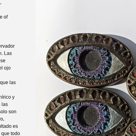
,
e of
ervador
n. Las
 se
el ojo
 que las
írico y
 las
solo son
o,
ultado es
 que todo