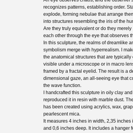
recognizes patterns, establishing order. St
explode, forming nebulae that arrange th
into structures resembling the iris of the h
Are they truly equivalent or do they merel
each other through the eye that observes 
In this sculpture, the realms of dreamlike a
symbolism merge with hyperrealism. I mak
the anatomical structures that are typically
visible under a microscope or in macro len
framed by a fractal eyelid. The result is a 
dimensional gaze, an all-seeing eye that c
the wave function.
I handcrafted this sculpture in oily clay and
reproduced it in resin with marble dust. The
has been created using acrylics, wax, grap
pearlescent mica.
It measures 4 inches in width, 2,35 inches 
and 0,6 inches deep. It includes a hanger f