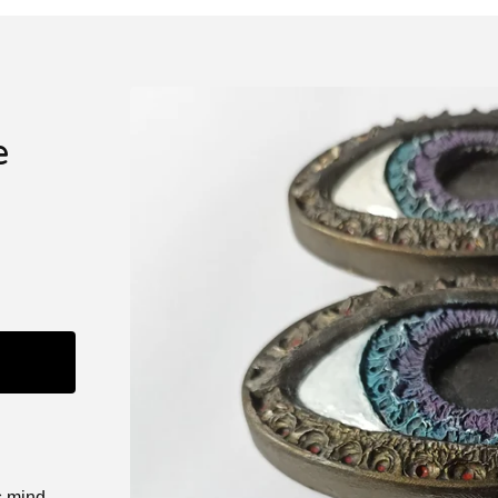
e
s mind