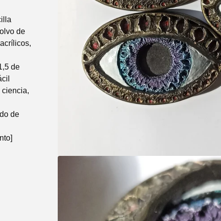
illa
polvo de
crílicos,
1,5 de
cil
 ciencia,
do de
nto]