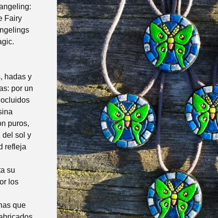
angeling:
e Fairy
ngelings
agic.
, hadas y
as: por un
 ocluidos
sina
on puros,
 del sol y
d refleja
ta su
or los
inas que
fabricados