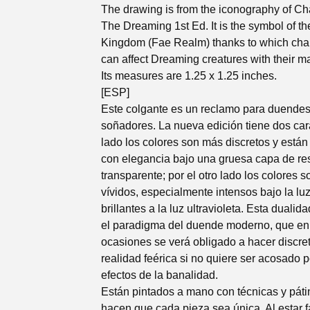
The drawing is from the iconography of Ch
The Dreaming 1st Ed. It is the symbol of th
Kingdom (Fae Realm) thanks to which cha
can affect Dreaming creatures with their m
Its measures are 1.25 x 1.25 inches.
[ESP]
Este colgante es un reclamo para duendes
soñadores. La nueva edición tiene dos car
lado los colores son más discretos y están
con elegancia bajo una gruesa capa de re
transparente; por el otro lado los colores s
vívidos, especialmente intensos bajo la luz
brillantes a la luz ultravioleta. Esta dualida
el paradigma del duende moderno, que en
ocasiones se verá obligado a hacer discre
realidad feérica si no quiere ser acosado p
efectos de la banalidad.
Están pintados a mano con técnicas y pát
hacen que cada pieza sea única. Al estar 