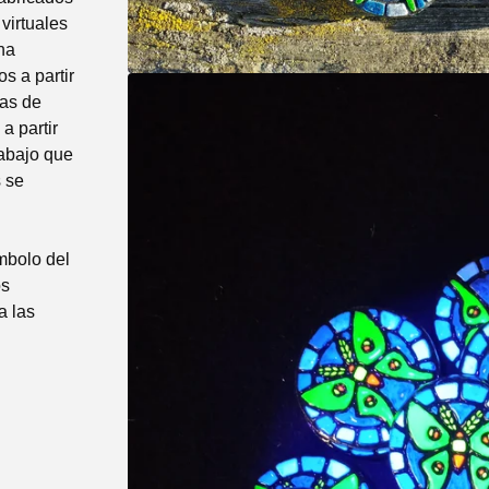
virtuales
una
s a partir
zas de
a partir
rabajo que
 se
mbolo del
os
a las