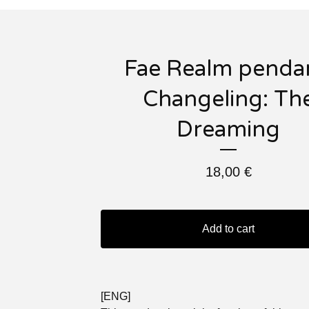
Fae Realm penda
Changeling: Th
Dreaming
18,00
€
Add to cart
[ENG]