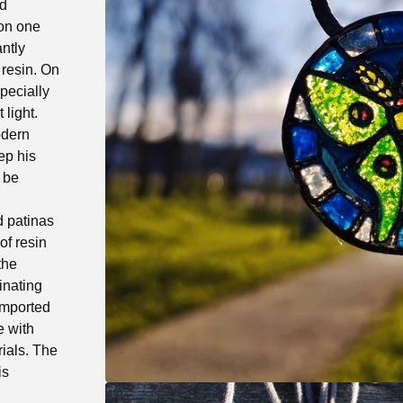
nd
 on one
ntly
 resin. On
specially
 light.
odern
ep his
o be
d patinas
of resin
the
inating
imported
e with
ials. The
is