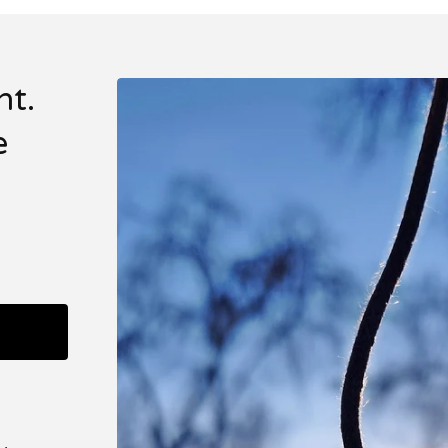
nt.
e